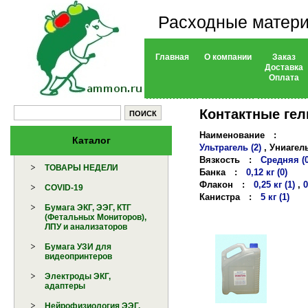
Расходные матери
Главная
О компании
Заказ
Доставка
Оплата
Контактные гел
Наименование
:
Каталог
Ультрагель (2)
,
Униагель
Вязкость
:
Средняя (0
ТОВАРЫ НЕДЕЛИ
Банка
:
0,12 кг (0)
Флакон
:
0,25 кг (1)
,
0
COVID-19
Канистра
:
5 кг (1)
Бумага ЭКГ, ЭЭГ, КТГ
(Фетальных Мониторов),
ЛПУ и анализаторов
Бумага УЗИ для
видеопринтеров
Электроды ЭКГ,
адаптеры
Нейрофизиология ЭЭГ,