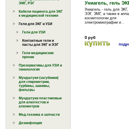
Униагель, гель ЭКГ
ЭМГ, РЭГ
Униагель - гель для ЭКГ,
Кабели пациента для ЭКГ
ЭЭГ, ЭМГ, а также в апп
к медицинской технике
косметологии для
электромиографии и...
Гели для ЭКГ и УЗИ
Гели для УЗИ
0 руб
Контактные гели и
подро
пасты для ЭКГ и ЭЭГ
Гели медицинские
прочие
Презервативы для УЗИ и
гинекология
Мундштуки (загубники)
для спирометрии,
турбины, зажимы,
фильтры
Мундштуки пластиковые
для алкотестов и
алкометров
Мед.техника и запчасти
Дезинфекция