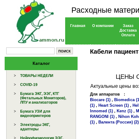
Расходные матери
Главная
О компании
Заказ
Доставка
Оплата
Кабели пациент
Каталог
ЦЕНЫ 
ТОВАРЫ НЕДЕЛИ
COVID-19
Актуальные цены воз
Бумага ЭКГ, ЭЭГ, КТГ
Для аппаратов
:
(Фетальных Мониторов),
Biocare (1)
,
Biomedica (1
ЛПУ и анализаторов
(1)
,
Heart Screen (1)
,
Hel
Innomed (1)
,
Kenz (1)
,
M
Бумага УЗИ для
видеопринтеров
RANGONI (1)
,
Nihon Koh
(1)
,
Валента (Россия) (2)
Электроды ЭКГ,
адаптеры
Нейрофизиология ЭЭГ,