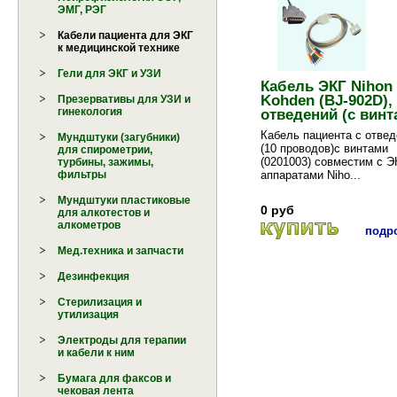
ЭМГ, РЭГ
Кабели пациента для ЭКГ
к медицинской технике
Гели для ЭКГ и УЗИ
Кабель ЭКГ Nihon
Kohden (BJ-902D),
Презервативы для УЗИ и
гинекология
отведений (с винт
Кабель пациента с отве
Мундштуки (загубники)
(10 проводов)с винтами
для спирометрии,
(0201003) совместим с Э
турбины, зажимы,
аппаратами Niho...
фильтры
Мундштуки пластиковые
0 руб
для алкотестов и
алкометров
подро
Мед.техника и запчасти
Дезинфекция
Стерилизация и
утилизация
Электроды для терапии
и кабели к ним
Бумага для факсов и
чековая лента