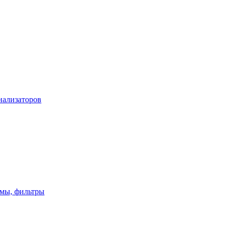
нализаторов
имы, фильтры