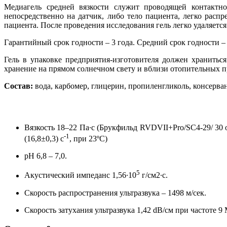
Медиагель средней вязкости служит проводящей контактн
непосредственно на датчик, либо тело пациента, легко распр
пациента. После проведения исследования гель легко удаляется
Гарантийный срок годности – 3 года. Средний срок годности – 
Гель в упаковке предприятия-изготовителя должен хранитьс
хранение на прямом солнечном свету и вблизи отопительных п
Состав:
вода, карбомер, глицерин, пропиленгликоль, консерва
Вязкость 18–22 Па∙с (Брукфильд
RVDVII
+
Pro
/
SC
4-29/ 30 
-1
(16,8±0,3) с
, при 23ºС)
рН 6,8 – 7,0.
5
Акустический импеданс 1,56∙10
г/см2∙с.
Скорость распространения ультразвука – 1498 м/сек.
Скорость затухания ультразвука 1,42 dB/см при частоте 9