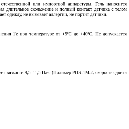
и отечественной или импортной аппаратуры.
Гель наносится
ивая длительное скольжение и полный контакт датчика с телом
ает одежду, не вызывает аллергии, не портит датчики.
ения 1): при температуре от +5ºС до +40ºС. Не допускается
вует вязкости 9,5–11,5 Па∙с (Полимер РПЭ-1М.2, скорость сдвига