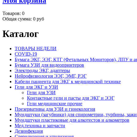
Моя корзина
Товаров:
0
Общая сумма:
0 руб
Каталог
ТОВАРЫ НЕДЕЛИ
COVID-19
Бумага ЭКГ, ЭЭГ, КТГ (Фетальных Мониторов), ЛПУ и а
Бумага УЗИ для видеопринтеров
Электроды ЭКГ, адаптеры
Нейрофизиология ЭЭГ, ЭМГ, РЭГ
Кабели пациента для ЭКГ к медицинской технике
Гели для ЭКГ и УЗИ
Гели для УЗИ
Контактные гели и пасты для ЭКГ и ЭЭГ
Гели медицинские прочие
Презервативы для УЗИ и гинекология
Мундштуки (загубники) для спирометрии, турбины, заж
Мундштуки пластиковые для алкотестов и алкометров
Мед.техника и запчасти
Дезинфекция
Стерилизация и утилизация