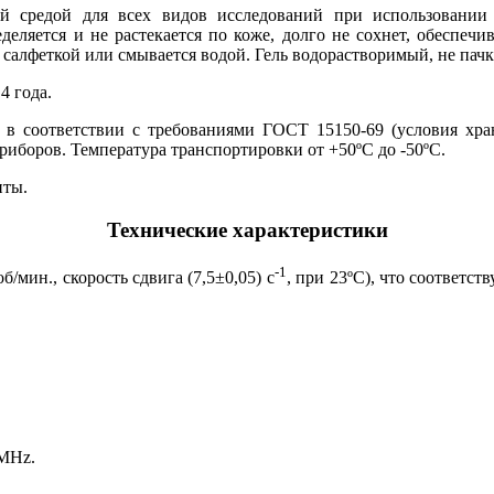
ой средой для всех видов исследований при использовани
еделяется и не растекается по коже, долго не сохнет, обеспеч
 салфеткой или смывается водой. Гель водорастворимый, не пачк
4 года.
я в соответствии с требованиями ГОСТ 15150-69 (условия хран
риборов. Температура транспортировки от +50ºС до -50ºС.
нты.
Технические характеристики
-1
об/мин., скорость сдвига (7,5±0,05) с
, при 23ºС), что соответст
 МНz.