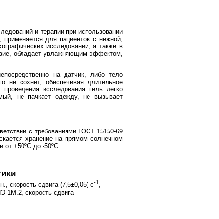
следований и терапии при использовании
, применяется для пациентов с нежной,
хографических исследований, а также в
ствие, обладает увлажняющим эффектом,
епосредственно на датчик, либо тело
го не сохнет, обеспечивая длительное
 проведения исследования гель легко
мый, не пачкает одежду, не вызывает
.
тветствии с требованиями ГОСТ 15150-69
ускается хранение на прямом солнечном
 от +50ºС до -50ºС.
тики
-1
, скорость сдвига (7,5±0,05) с
,
ПЭ-1М.2, скорость сдвига