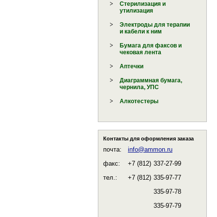
Стерилизация и
утилизация
Электроды для терапии
и кабели к ним
Бумага для факсов и
чековая лента
Аптечки
Диаграммная бумага,
чернила, УПС
Алкотестеры
Контакты для оформления заказа
почта:
info@ammon.ru
факс:
+7 (812)
337-27-99
тел.:
+7 (812)
335-97-77
335-97-78
335-97-79