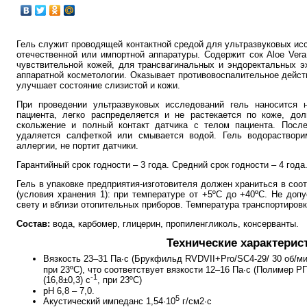
Гель служит проводящей контактной средой для ультразвуковых ис
отечественной или импортной аппаратуры. Содержит сок Aloe Vera
чувствительной кожей, для трансвагинальных и эндоректальных э
аппаратной косметологии. Оказывает противовоспалительное дей
улучшает состояние слизистой и кожи.
При проведении ультразвуковых исследований гель наносится н
пациента, легко распределяется и не растекается по коже, дол
скольжение и полный контакт датчика с телом пациента. После
удаляется салфеткой или смывается водой. Гель водораствори
аллергии, не портит датчики.
Гарантийный срок годности – 3 года. Средний срок годности – 4 года
Гель в упаковке предприятия-изготовителя должен храниться в соо
(условия хранения 1): при температуре от +5ºС до +40ºС. Не доп
свету и вблизи отопительных приборов. Температура транспортировки
Состав:
вода, карбомер, глицерин, пропиленгликоль, консерванты.
Технические характерис
Вязкость 23–31 Па∙с (Брукфильд RVDVII+Pro/SC4-29/ 30 об/мин.
при 23ºС), что соответствует вязкости 12–16 Па∙с (Полимер Р
-1
(16,8±0,3) с
, при 23ºС)
рН 6,8 – 7,0.
5
Акустический импеданс 1,54∙10
г/см2∙с