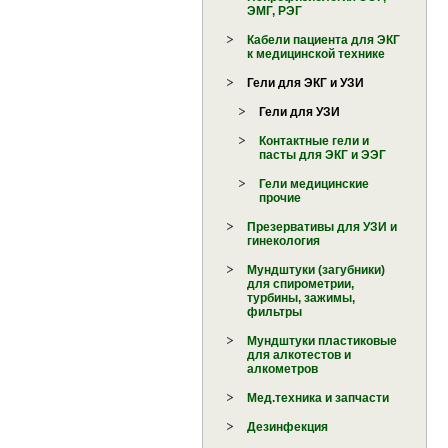
ЭМГ, РЭГ
Кабели пациента для ЭКГ
к медицинской технике
Гели для ЭКГ и УЗИ
Гели для УЗИ
Контактные гели и
пасты для ЭКГ и ЭЭГ
Гели медицинские
прочие
Презервативы для УЗИ и
гинекология
Мундштуки (загубники)
для спирометрии,
турбины, зажимы,
фильтры
Мундштуки пластиковые
для алкотестов и
алкометров
Мед.техника и запчасти
Дезинфекция