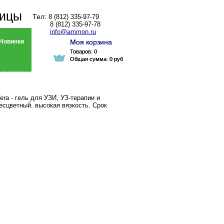
ницы
Тел:
8 (812) 335-97-79
8 (812) 335-97-78
info@ammon.ru
Новинки
Моя корзина
Моя корзина
Товаров:
Товаров:
0
0
Общая сумма:
Общая сумма:
0 руб
0 руб
era - гель для УЗИ, УЗ-терапии и
есцветный. высокая вязкость. Срок