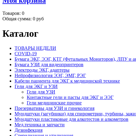
Моя корзина
Товаров:
0
Общая сумма:
0 руб
Каталог
ТОВАРЫ НЕДЕЛИ
COVID-19
Бумага ЭКГ, ЭЭГ, КТГ (Фетальных Мониторов), ЛПУ и а
Бумага УЗИ для видеопринтеров
Электроды ЭКГ, адаптеры
Нейрофизиология ЭЭГ, ЭМГ, РЭГ
Кабели пациента для ЭКГ к медицинской технике
Гели для ЭКГ и УЗИ
Гели для УЗИ
Контактные гели и пасты для ЭКГ и ЭЭГ
Гели медицинские прочие
Презервативы для УЗИ и гинекология
Мундштуки (загубники) для спирометрии, турбины, заж
Мундштуки пластиковые для алкотестов и алкометров
Мед.техника и запчасти
Дезинфекция
Стерилизация и утилизация