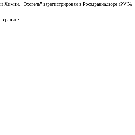
ой Химии.
"Эхог
ель"
зарегистрирован в Росздравнадзоре (РУ №
 терапии: