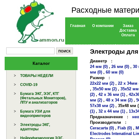
Расходные матери
Главная
О компании
Заказ
Доставка
Оплата
Электроды для
Диаметр
:
Каталог
24 мм (0)
,
26 мм (0)
,
30 
мм (0)
,
60 мм (0)
ТОВАРЫ НЕДЕЛИ
Размер
:
22х22 мм (2)
,
22 х 34мм 
COVID-19
,
35х50 мм (2)
,
35х52 мм 
Бумага ЭКГ, ЭЭГ, КТГ
(2)
,
42 х 36 мм (1)
,
42х36
(Фетальных Мониторов),
мм (2)
,
48 х 34 мм (2)
,
5
ЛПУ и анализаторов
57х38 мм (2)
,
35х48 мм (
(1)
,
32 х 44 мм (1)
,
13х34
Бумага УЗИ для
видеопринтеров
Предназначение
:
нео
Производители
:
Электроды ЭКГ,
Ceracarta (0)
,
Fiab (0)
,
M
адаптеры
Electrodes Intenatinal Lim
Нейрофизиология ЭЭГ,