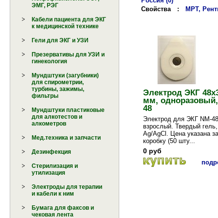
Россия (0)
ЭМГ, РЭГ
Свойства
:
МРТ, Рентг
Кабели пациента для ЭКГ
к медицинской технике
Гели для ЭКГ и УЗИ
Презервативы для УЗИ и
гинекология
Мундштуки (загубники)
для спирометрии,
турбины, зажимы,
Электрод ЭКГ 48х
фильтры
мм, одноразовый,
48
Мундштуки пластиковые
для алкотестов и
Электрод для ЭКГ NM-48
алкометров
взрослый. Твердый гель,
Ag/AgCl. Цена указана з
Мед.техника и запчасти
коробку (50 шту...
0 руб
Дезинфекция
подро
Стерилизация и
утилизация
Электроды для терапии
и кабели к ним
Бумага для факсов и
чековая лента