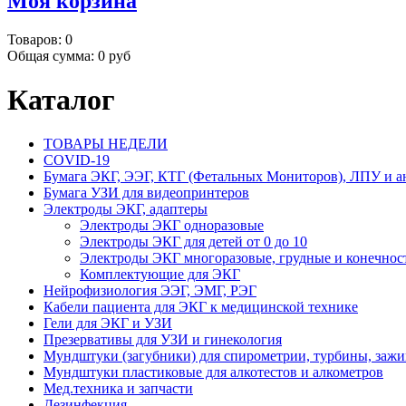
Моя корзина
Товаров:
0
Общая сумма:
0 руб
Каталог
ТОВАРЫ НЕДЕЛИ
COVID-19
Бумага ЭКГ, ЭЭГ, КТГ (Фетальных Мониторов), ЛПУ и а
Бумага УЗИ для видеопринтеров
Электроды ЭКГ, адаптеры
Электроды ЭКГ одноразовые
Электроды ЭКГ для детей от 0 до 10
Электроды ЭКГ многоразовые, грудные и конечнос
Комплектующие для ЭКГ
Нейрофизиология ЭЭГ, ЭМГ, РЭГ
Кабели пациента для ЭКГ к медицинской технике
Гели для ЭКГ и УЗИ
Презервативы для УЗИ и гинекология
Мундштуки (загубники) для спирометрии, турбины, заж
Мундштуки пластиковые для алкотестов и алкометров
Мед.техника и запчасти
Дезинфекция