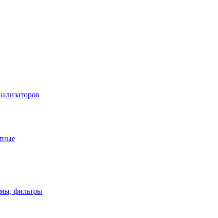
нализаторов
тные
имы, фильтры