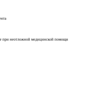
ента
е
при
неотложной медицинской помощи