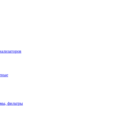
нализаторов
тные
имы, фильтры