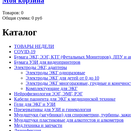
Моя корзина
Товаров:
0
Общая сумма:
0 руб
Каталог
ТОВАРЫ НЕДЕЛИ
COVID-19
Бумага ЭКГ, ЭЭГ, КТГ (Фетальных Мониторов), ЛПУ и а
Бумага УЗИ для видеопринтеров
Электроды ЭКГ, адаптеры
Электроды ЭКГ одноразовые
Электроды ЭКГ для детей от 0 до 10
Электроды ЭКГ многоразовые, грудные и конечнос
Комплектующие для ЭКГ
Нейрофизиология ЭЭГ, ЭМГ, РЭГ
Кабели пациента для ЭКГ к медицинской технике
Гели для ЭКГ и УЗИ
Презервативы для УЗИ и гинекология
Мундштуки (загубники) для спирометрии, турбины, заж
Мундштуки пластиковые для алкотестов и алкометров
Мед.техника и запчасти
Дезинфекция