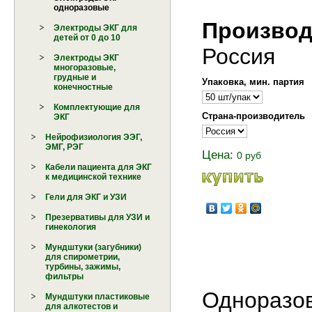
одноразовые
Производ
Электроды ЭКГ для
детей от 0 до 10
Россия
Электроды ЭКГ
многоразовые,
грудные и
Упаковка, мин. партия
конечностные
Комплектующие для
Страна-производитель
ЭКГ
Нейрофизиология ЭЭГ,
ЭМГ, РЭГ
Цена:
0 руб
Кабели пациента для ЭКГ
к медицинской технике
Гели для ЭКГ и УЗИ
Презервативы для УЗИ и
гинекология
Мундштуки (загубники)
для спирометрии,
турбины, зажимы,
фильтры
Одноразов
Мундштуки пластиковые
для алкотестов и