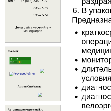
раздраж
тел.:
+7 (812)
335-97-77
В упако
335-97-78
335-97-79
Предназна
Цены сайта уточняйте у
краткос
менеджеров
операц
медици
Счетчик
монито
длитель
условия
диагнос
Аммон Снабжение
диагнос
велоэр
Авторизация через mail.ru