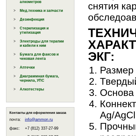
алкометров
снятия ка
Мед.техника и запчасти
обследоав
Дезинфекция
ТЕХНИ
Стерилизация и
утилизация
ХАРАК
Электроды для терапии
и кабели к ним
ЭКГ:
Бумага для факсов и
чековая лента
Р
азмер 
Аптечки
Диаграммная бумага,
Тверды
чернила, УПС
Основа 
Алкотестеры
Коннект
Ag/AgCl
Контакты для оформления заказа
почта:
info@ammon.ru
Прочный
факс:
+7 (812)
337-27-99