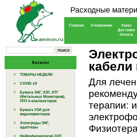
Расходные матери
Главная
О компании
Заказ
Доставка
Оплата
Электр
кабели 
Каталог
ТОВАРЫ НЕДЕЛИ
Для лечен
COVID-19
рекоменду
Бумага ЭКГ, ЭЭГ, КТГ
(Фетальных Мониторов),
ЛПУ и анализаторов
терапии: 
Бумага УЗИ для
электрофо
видеопринтеров
Электроды ЭКГ,
Физиотера
адаптеры
Нейрофизиология ЭЭГ,