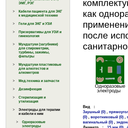
комплекту
ЭМГ, РЭГ
как однора
Кабели пациента для ЭКГ
к медицинской технике
применени
Гели для ЭКГ и УЗИ
Презервативы для УЗИ и
после исп
гинекология
санитарно
Мундштуки (загубники)
для спирометрии,
турбины, зажимы,
фильтры
Мундштуки пластиковые
для алкотестов и
алкометров
Мед.техника и запчасти
Одноразовые
Дезинфекция
электроды
Стерилизация и
утилизация
Вид
:
Электроды для терапии
Заушный (0)
,
прямоугол
и кабели к ним
(0)
,
воротниковый (0)
,
вагинальный (0)
,
эндон
Одноразовые
электроды
Диаметр
:
15 мм (0)
,