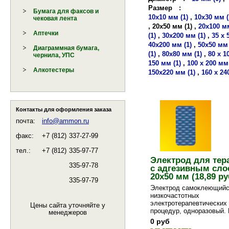
Размер
:
Бумага для факсов и
10х10 мм (1)
,
10х30 мм (
чековая лента
,
20х50 мм (1)
,
20х100 мм
Аптечки
(1)
,
30х200 мм (1)
,
35 х 
40х200 мм (1)
,
50х50 мм 
Диаграммная бумага,
(1)
,
80х80 мм (1)
,
80 х 1
чернила, УПС
150 мм (1)
,
100 х 200 мм 
Алкотестеры
150х220 мм (1)
,
160 х 24
Контакты для оформления заказа
почта:
info@ammon.ru
факс:
+7 (812)
337-27-99
тел.:
+7 (812)
335-97-77
Электрод для тер
335-97-78
с адгезивным сло
20х50 мм (18,89 ру
335-97-79
Электрод самоклеющийс
низкочастотных
электротерапевтических
Цены сайта уточняйте у
процедур, одноразовый.
менеджеров
у...
0 руб