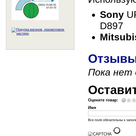
Sony
UP
D897
Mitsubi
Отзывы
Пока нет
Остави
Оцените товар:
Имя
Все поля обязательны к запо