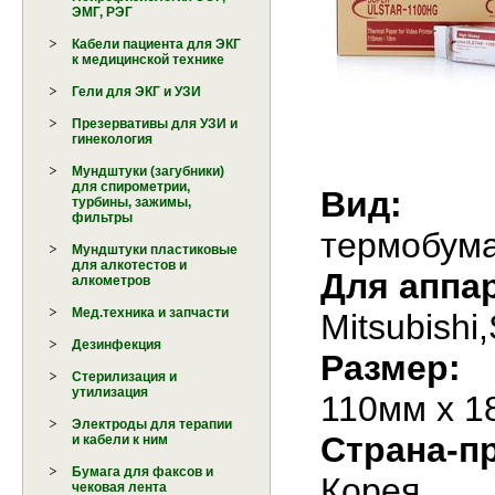
ЭМГ, РЭГ
Кабели пациента для ЭКГ
к медицинской технике
Гели для ЭКГ и УЗИ
Презервативы для УЗИ и
гинекология
Мундштуки (загубники)
для спирометрии,
Вид:
турбины, зажимы,
фильтры
термобум
Мундштуки пластиковые
для алкотестов и
Для аппа
алкометров
Мед.техника и запчасти
Mitsubishi
Дезинфекция
Размер:
Стерилизация и
утилизация
110мм х 1
Электроды для терапии
Страна-п
и кабели к ним
Бумага для факсов и
Корея
чековая лента