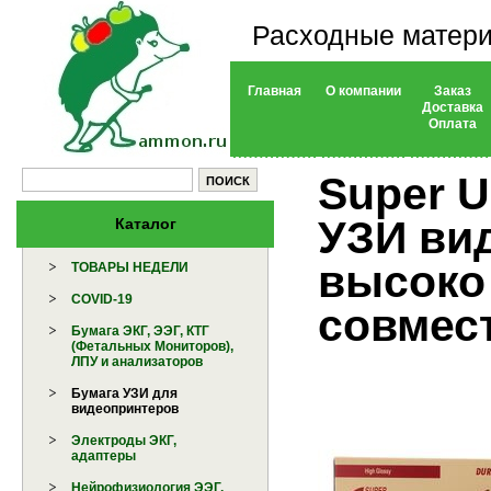
Расходные матери
Главная
О компании
Заказ
Доставка
Оплата
Super U
УЗИ ви
Каталог
высоко 
ТОВАРЫ НЕДЕЛИ
COVID-19
совмес
Бумага ЭКГ, ЭЭГ, КТГ
(Фетальных Мониторов),
ЛПУ и анализаторов
Бумага УЗИ для
видеопринтеров
Электроды ЭКГ,
адаптеры
Нейрофизиология ЭЭГ,