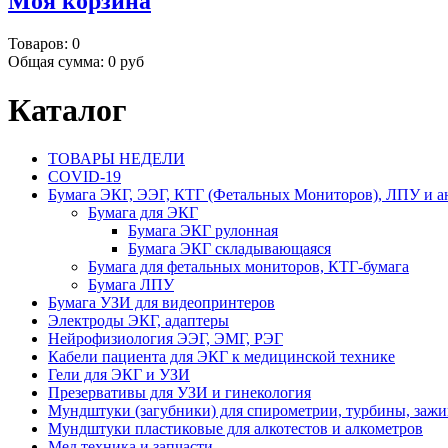
Моя корзина
Товаров:
0
Общая сумма:
0 руб
Каталог
ТОВАРЫ НЕДЕЛИ
COVID-19
Бумага ЭКГ, ЭЭГ, КТГ (Фетальных Мониторов), ЛПУ и а
Бумага для ЭКГ
Бумага ЭКГ рулонная
Бумага ЭКГ складывающаяся
Бумага для фетальных мониторов, КТГ-бумага
Бумага ЛПУ
Бумага УЗИ для видеопринтеров
Электроды ЭКГ, адаптеры
Нейрофизиология ЭЭГ, ЭМГ, РЭГ
Кабели пациента для ЭКГ к медицинской технике
Гели для ЭКГ и УЗИ
Презервативы для УЗИ и гинекология
Мундштуки (загубники) для спирометрии, турбины, заж
Мундштуки пластиковые для алкотестов и алкометров
Мед.техника и запчасти