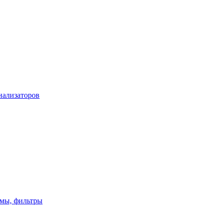
нализаторов
имы, фильтры