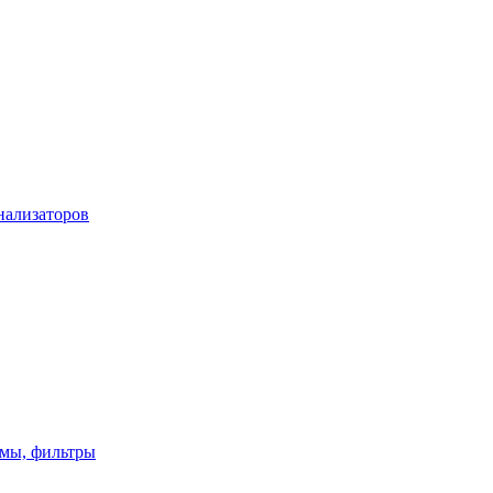
нализаторов
имы, фильтры