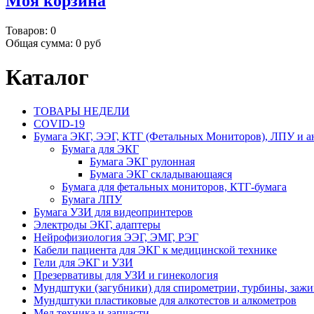
Моя корзина
Товаров:
0
Общая сумма:
0 руб
Каталог
ТОВАРЫ НЕДЕЛИ
COVID-19
Бумага ЭКГ, ЭЭГ, КТГ (Фетальных Мониторов), ЛПУ и а
Бумага для ЭКГ
Бумага ЭКГ рулонная
Бумага ЭКГ складывающаяся
Бумага для фетальных мониторов, КТГ-бумага
Бумага ЛПУ
Бумага УЗИ для видеопринтеров
Электроды ЭКГ, адаптеры
Нейрофизиология ЭЭГ, ЭМГ, РЭГ
Кабели пациента для ЭКГ к медицинской технике
Гели для ЭКГ и УЗИ
Презервативы для УЗИ и гинекология
Мундштуки (загубники) для спирометрии, турбины, заж
Мундштуки пластиковые для алкотестов и алкометров
Мед.техника и запчасти