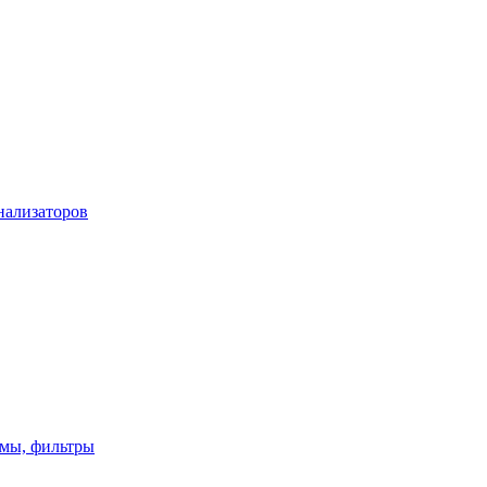
нализаторов
имы, фильтры