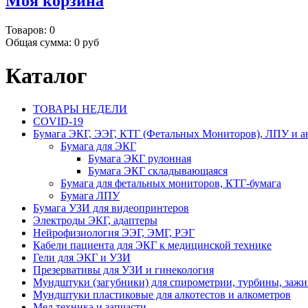
Моя корзина
Товаров:
0
Общая сумма:
0 руб
Каталог
ТОВАРЫ НЕДЕЛИ
COVID-19
Бумага ЭКГ, ЭЭГ, КТГ (Фетальных Мониторов), ЛПУ и а
Бумага для ЭКГ
Бумага ЭКГ рулонная
Бумага ЭКГ складывающаяся
Бумага для фетальных мониторов, КТГ-бумага
Бумага ЛПУ
Бумага УЗИ для видеопринтеров
Электроды ЭКГ, адаптеры
Нейрофизиология ЭЭГ, ЭМГ, РЭГ
Кабели пациента для ЭКГ к медицинской технике
Гели для ЭКГ и УЗИ
Презервативы для УЗИ и гинекология
Мундштуки (загубники) для спирометрии, турбины, заж
Мундштуки пластиковые для алкотестов и алкометров
Мед.техника и запчасти