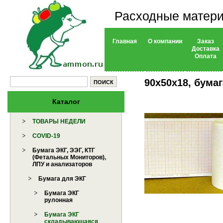
Расходные матери
Главная
О компании
Заказ
Доставка
Оплата
90х50х18, бума
Каталог
ТОВАРЫ НЕДЕЛИ
COVID-19
Бумага ЭКГ, ЭЭГ, КТГ
(Фетальных Мониторов),
ЛПУ и анализаторов
Бумага для ЭКГ
Бумага ЭКГ
рулонная
Бумага ЭКГ
складывающаяся