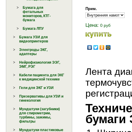
Бумага для
Прим.
фетальных
мониторов, КТГ-
бумага
Цена:
0 руб
Бумага ЛПУ
Бумага УЗИ для
видеопринтеров
Электроды ЭКГ,
адаптеры
Нейрофизиология ЭЭГ,
ЭМГ, РЭГ
Лента диа
Кабели пациента для ЭКГ
к медицинской технике
термочувс
Гели для ЭКГ и УЗИ
регистрац
Презервативы для УЗИ и
гинекология
Техниче
Мундштуки (загубники)
для спирометрии,
бумаги 
турбины, зажимы,
фильтры
Мундштуки пластиковые