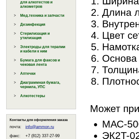
Ширина 
для алкотестов и
алкометров
Длина л
Мед.техника и запчасти
Внутрен
Дезинфекция
Цвет се
Стерилизация и
утилизация
Намотка
Электроды для терапии
и кабели к ним
Основа 
Бумага для факсов и
чековая лента
Толщина
Аптечки
Плотнос
Диаграммная бумага,
чернила, УПС
Алкотестеры
Может при
Контакты для оформления заказа
МАС-500
почта:
info@ammon.ru
ЭК2T-0
факс:
+7 (812)
337-27-99