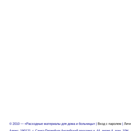
© 2010 — «Расходные материалы для дома и больницы» |
Вход с паролем
|
Личн
Адрес: 190121, г. Санкт-Петербург,Английский проспект,д. 44, литер А, пом. 10Н