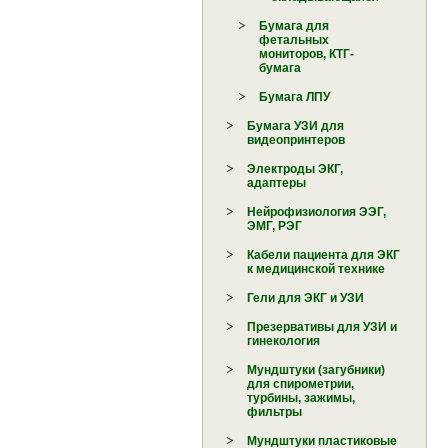
Бумага для
фетальных
мониторов, КТГ-
бумага
Бумага ЛПУ
Бумага УЗИ для
видеопринтеров
Электроды ЭКГ,
адаптеры
Нейрофизиология ЭЭГ,
ЭМГ, РЭГ
Кабели пациента для ЭКГ
к медицинской технике
Гели для ЭКГ и УЗИ
Презервативы для УЗИ и
гинекология
Мундштуки (загубники)
для спирометрии,
турбины, зажимы,
фильтры
Мундштуки пластиковые