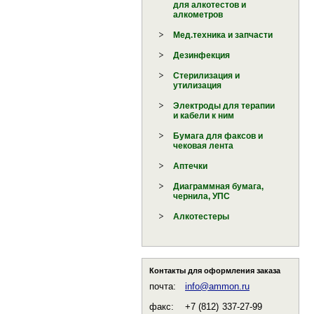
для алкотестов и
алкометров
Мед.техника и запчасти
Дезинфекция
Стерилизация и
утилизация
Электроды для терапии
и кабели к ним
Бумага для факсов и
чековая лента
Аптечки
Диаграммная бумага,
чернила, УПС
Алкотестеры
Контакты для оформления заказа
почта:
info@ammon.ru
факс:
+7 (812)
337-27-99