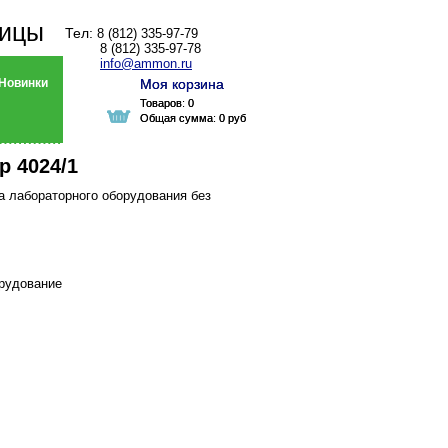
ницы
Тел:
8 (812) 335-97-79
8 (812) 335-97-78
info@ammon.ru
Новинки
Моя корзина
Моя корзина
Товаров:
Товаров:
0
0
Общая сумма:
Общая сумма:
0 руб
0 руб
р 4024/1
а лабораторного оборудования без
орудование