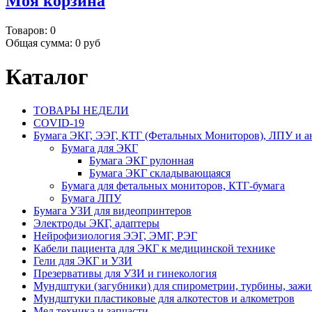
Моя корзина
Товаров:
0
Общая сумма:
0 руб
Каталог
ТОВАРЫ НЕДЕЛИ
COVID-19
Бумага ЭКГ, ЭЭГ, КТГ (Фетальных Мониторов), ЛПУ и а
Бумага для ЭКГ
Бумага ЭКГ рулонная
Бумага ЭКГ складывающаяся
Бумага для фетальных мониторов, КТГ-бумага
Бумага ЛПУ
Бумага УЗИ для видеопринтеров
Электроды ЭКГ, адаптеры
Нейрофизиология ЭЭГ, ЭМГ, РЭГ
Кабели пациента для ЭКГ к медицинской технике
Гели для ЭКГ и УЗИ
Презервативы для УЗИ и гинекология
Мундштуки (загубники) для спирометрии, турбины, заж
Мундштуки пластиковые для алкотестов и алкометров
Мед.техника и запчасти