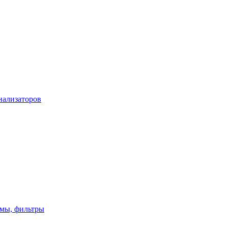
нализаторов
имы, фильтры