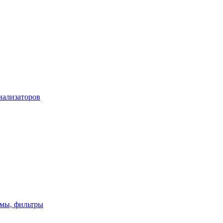
нализаторов
имы, фильтры