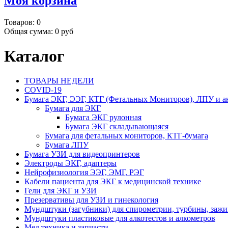
Моя корзина
Товаров:
0
Общая сумма:
0 руб
Каталог
ТОВАРЫ НЕДЕЛИ
COVID-19
Бумага ЭКГ, ЭЭГ, КТГ (Фетальных Мониторов), ЛПУ и а
Бумага для ЭКГ
Бумага ЭКГ рулонная
Бумага ЭКГ складывающаяся
Бумага для фетальных мониторов, КТГ-бумага
Бумага ЛПУ
Бумага УЗИ для видеопринтеров
Электроды ЭКГ, адаптеры
Нейрофизиология ЭЭГ, ЭМГ, РЭГ
Кабели пациента для ЭКГ к медицинской технике
Гели для ЭКГ и УЗИ
Презервативы для УЗИ и гинекология
Мундштуки (загубники) для спирометрии, турбины, заж
Мундштуки пластиковые для алкотестов и алкометров
Мед.техника и запчасти