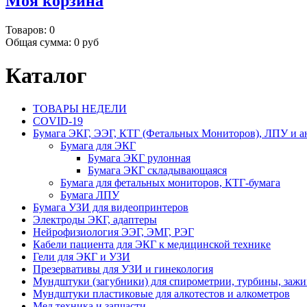
Моя корзина
Товаров:
0
Общая сумма:
0 руб
Каталог
ТОВАРЫ НЕДЕЛИ
COVID-19
Бумага ЭКГ, ЭЭГ, КТГ (Фетальных Мониторов), ЛПУ и а
Бумага для ЭКГ
Бумага ЭКГ рулонная
Бумага ЭКГ складывающаяся
Бумага для фетальных мониторов, КТГ-бумага
Бумага ЛПУ
Бумага УЗИ для видеопринтеров
Электроды ЭКГ, адаптеры
Нейрофизиология ЭЭГ, ЭМГ, РЭГ
Кабели пациента для ЭКГ к медицинской технике
Гели для ЭКГ и УЗИ
Презервативы для УЗИ и гинекология
Мундштуки (загубники) для спирометрии, турбины, заж
Мундштуки пластиковые для алкотестов и алкометров
Мед.техника и запчасти