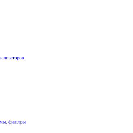
нализаторов
имы, фильтры