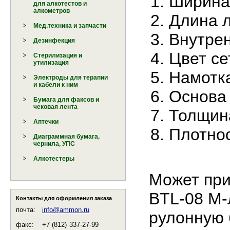
Ширина 
для алкотестов и
алкометров
Длина л
Мед.техника и запчасти
Внутрен
Дезинфекция
Цвет се
Стерилизация и
утилизация
Намотка
Электроды для терапии
и кабели к ним
Основа 
Бумага для факсов и
чековая лента
Толщина
Аптечки
Плотнос
Диаграммная бумага,
чернила, УПС
Алкотестеры
Может при
BTL-08 M-
Контакты для оформления заказа
почта:
info@ammon.ru
рулонную 
факс:
+7 (812)
337-27-99