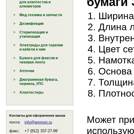
бумаги 
для алкотестов и
алкометров
Ширина 
Мед.техника и запчасти
Длина л
Дезинфекция
Стерилизация и
Внутрен
утилизация
Электроды для терапии
Цвет се
и кабели к ним
Намотка
Бумага для факсов и
чековая лента
Основа 
Аптечки
Толщина
Диаграммная бумага,
чернила, УПС
Плотнос
Алкотестеры
Контакты для оформления заказа
Может при
почта:
info@ammon.ru
использую
факс:
+7 (812)
337-27-99