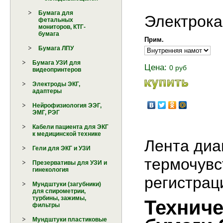
Бумага для
Электрок
фетальных
мониторов, КТГ-
бумага
Прим.
Бумага ЛПУ
Бумага УЗИ для
Цена:
0 руб
видеопринтеров
Электроды ЭКГ,
адаптеры
Нейрофизиология ЭЭГ,
ЭМГ, РЭГ
Кабели пациента для ЭКГ
к медицинской технике
Лента диа
Гели для ЭКГ и УЗИ
термочувс
Презервативы для УЗИ и
гинекология
регистрац
Мундштуки (загубники)
для спирометрии,
турбины, зажимы,
Техниче
фильтры
Мундштуки пластиковые