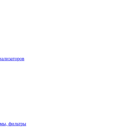
нализаторов
имы, фильтры