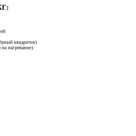
КГ:
ией
чёрный квадратик)
 на нагревание)