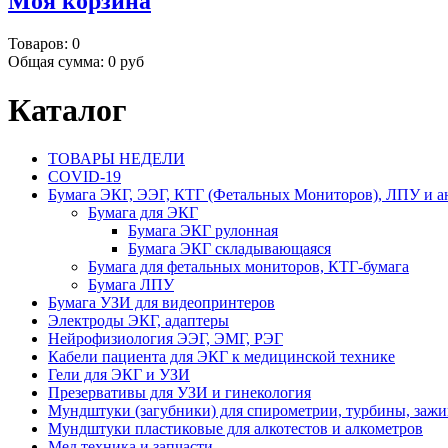
Моя корзина
Товаров:
0
Общая сумма:
0 руб
Каталог
ТОВАРЫ НЕДЕЛИ
COVID-19
Бумага ЭКГ, ЭЭГ, КТГ (Фетальных Мониторов), ЛПУ и а
Бумага для ЭКГ
Бумага ЭКГ рулонная
Бумага ЭКГ складывающаяся
Бумага для фетальных мониторов, КТГ-бумага
Бумага ЛПУ
Бумага УЗИ для видеопринтеров
Электроды ЭКГ, адаптеры
Нейрофизиология ЭЭГ, ЭМГ, РЭГ
Кабели пациента для ЭКГ к медицинской технике
Гели для ЭКГ и УЗИ
Презервативы для УЗИ и гинекология
Мундштуки (загубники) для спирометрии, турбины, заж
Мундштуки пластиковые для алкотестов и алкометров
Мед.техника и запчасти