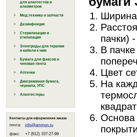
бумаги 
для алкотестов и
алкометров
Ширина 
Мед.техника и запчасти
Расстоя
Дезинфекция
Стерилизация и
пачки) 
утилизация
Электроды для терапии
В пачке
и кабели к ним
попере
Бумага для факсов и
чековая лента
Цвет се
Аптечки
На кажд
Диаграммная бумага,
чернила, УПС
термосл
Алкотестеры
квадрат
Основа 
Контакты для оформления заказа
почта:
info@ammon.ru
покрыт
факс:
+7 (812)
337-27-99