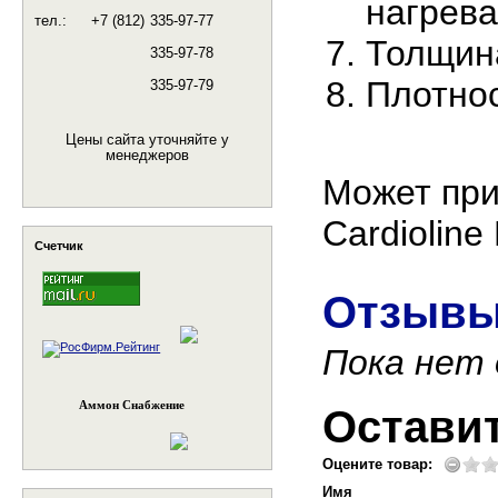
нагрева
тел.:
+7 (812)
335-97-77
Толщина
335-97-78
Плотнос
335-97-79
Цены сайта уточняйте у
менеджеров
Может при
Cardioline 
Счетчик
Отзывы
Пока нет
Аммон Снабжение
Остави
Оцените товар:
Имя