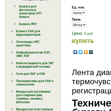
Бумага для
Ед. изм.
фетальных
мониторов, КТГ-
бумага
Прим.
Бумага ЛПУ
Бумага УЗИ для
Цена:
0 руб
видеопринтеров
Электроды ЭКГ,
адаптеры
Нейрофизиология ЭЭГ,
ЭМГ, РЭГ
Кабели пациента для ЭКГ
к медицинской технике
Лента диа
Гели для ЭКГ и УЗИ
термочувс
Презервативы для УЗИ и
гинекология
регистрац
Мундштуки (загубники)
для спирометрии,
турбины, зажимы,
Техниче
фильтры
Мундштуки пластиковые