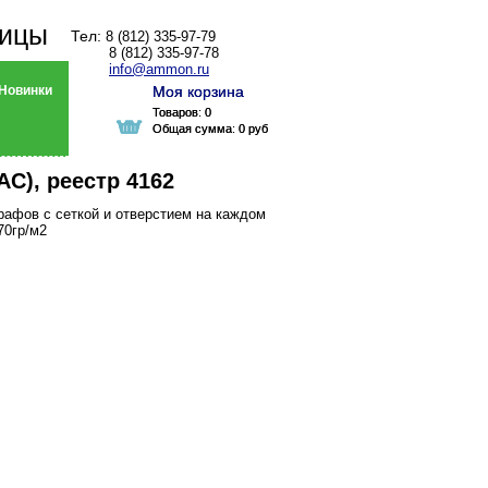
ницы
Тел:
8 (812) 335-97-79
8 (812) 335-97-78
info@ammon.ru
Новинки
Моя корзина
Моя корзина
Товаров:
Товаров:
0
0
Общая сумма:
Общая сумма:
0 руб
0 руб
AC), реестр 4162
рафов с сеткой и отверстием на каждом
70гр/м2