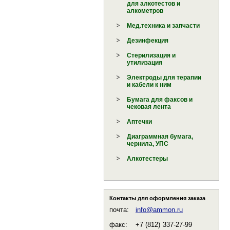
для алкотестов и
алкометров
Мед.техника и запчасти
Дезинфекция
Стерилизация и
утилизация
Электроды для терапии
и кабели к ним
Бумага для факсов и
чековая лента
Аптечки
Диаграммная бумага,
чернила, УПС
Алкотестеры
Контакты для оформления заказа
почта:
info@ammon.ru
факс:
+7 (812)
337-27-99