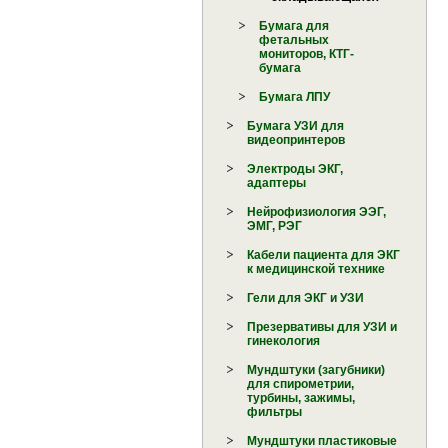
Бумага для
фетальных
мониторов, КТГ-
бумага
Бумага ЛПУ
Бумага УЗИ для
видеопринтеров
Электроды ЭКГ,
адаптеры
Нейрофизиология ЭЭГ,
ЭМГ, РЭГ
Кабели пациента для ЭКГ
к медицинской технике
Гели для ЭКГ и УЗИ
Презервативы для УЗИ и
гинекология
Мундштуки (загубники)
для спирометрии,
турбины, зажимы,
фильтры
Мундштуки пластиковые