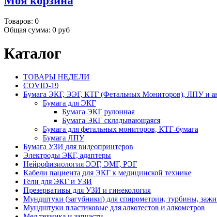
Моя корзина
Товаров:
0
Общая сумма:
0 руб
Каталог
ТОВАРЫ НЕДЕЛИ
COVID-19
Бумага ЭКГ, ЭЭГ, КТГ (Фетальных Мониторов), ЛПУ и а
Бумага для ЭКГ
Бумага ЭКГ рулонная
Бумага ЭКГ складывающаяся
Бумага для фетальных мониторов, КТГ-бумага
Бумага ЛПУ
Бумага УЗИ для видеопринтеров
Электроды ЭКГ, адаптеры
Нейрофизиология ЭЭГ, ЭМГ, РЭГ
Кабели пациента для ЭКГ к медицинской технике
Гели для ЭКГ и УЗИ
Презервативы для УЗИ и гинекология
Мундштуки (загубники) для спирометрии, турбины, заж
Мундштуки пластиковые для алкотестов и алкометров
Мед.техника и запчасти