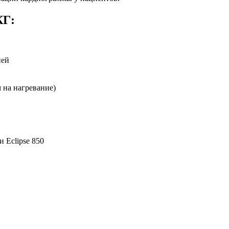
КГ:
ией
 на нагревание)
 Eclipse 850