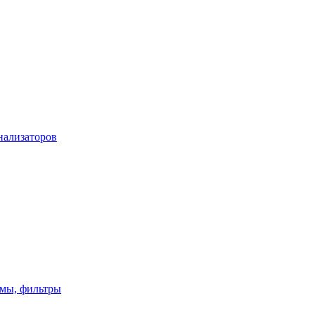
нализаторов
имы, фильтры