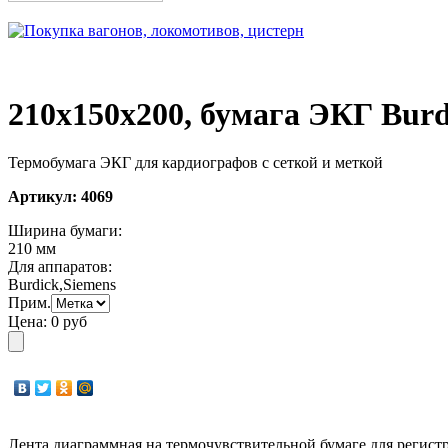
210х150х200, бумага ЭКГ Burdi
Термобумага ЭКГ для кардиографов с сеткой и меткой
Артикул:
4069
Ширина бумаги:
210 мм
Для аппаратов:
Burdick,Siemens
Прим.
Цена:
0 руб
Лента диаграммная на термочувствительной бумаге для регист