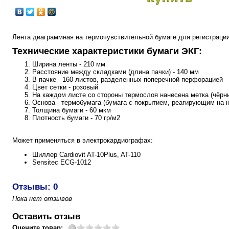
Лента диаграммная на термочувствительной бумаге для регистраци
Технические характеристики бумаги ЭКГ:
Ширина ленты - 210 мм
Расстояние между складками (длина пачки) - 140 мм
В пачке - 160 листов, разделенных поперечной перфорацией
Цвет сетки - розовый
На каждом листе со стороны термослоя нанесена метка (чёрн
Основа - термобумага (бумага с покрытием, реагирующим на н
Толщина бумаги - 60 мкм
Плотность бумаги - 70 гр/м2
Может применяться в электрокардиографах:
Шиллер Cardiovit AT-10Plus, AT-110
Sensitec ECG-1012
Отзывы: 0
Пока нет отзывов
Оставить отзыв
Оцените товар: