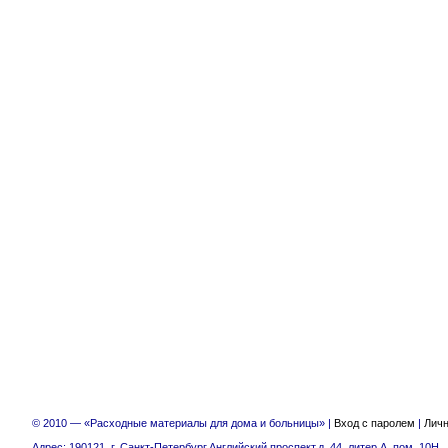
© 2010 — «Расходные материалы для дома и больницы» |
Вход с паролем
|
Личн
Адрес: 190121, г. Санкт-Петербург,Английский проспект,д. 44, литер А, пом. 10Н