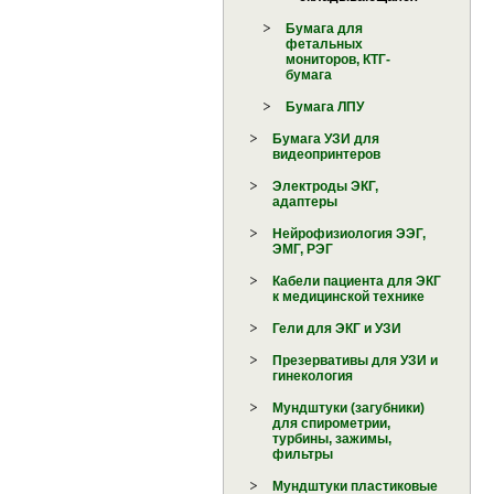
Бумага для
фетальных
мониторов, КТГ-
бумага
Бумага ЛПУ
Бумага УЗИ для
видеопринтеров
Электроды ЭКГ,
адаптеры
Нейрофизиология ЭЭГ,
ЭМГ, РЭГ
Кабели пациента для ЭКГ
к медицинской технике
Гели для ЭКГ и УЗИ
Презервативы для УЗИ и
гинекология
Мундштуки (загубники)
для спирометрии,
турбины, зажимы,
фильтры
Мундштуки пластиковые