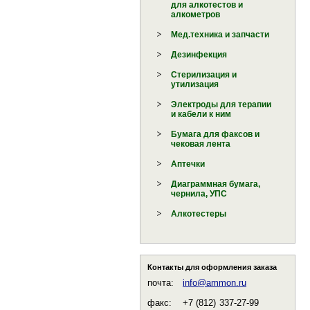
для алкотестов и
алкометров
Мед.техника и запчасти
Дезинфекция
Стерилизация и
утилизация
Электроды для терапии
и кабели к ним
Бумага для факсов и
чековая лента
Аптечки
Диаграммная бумага,
чернила, УПС
Алкотестеры
Контакты для оформления заказа
почта:
info@ammon.ru
факс:
+7 (812)
337-27-99