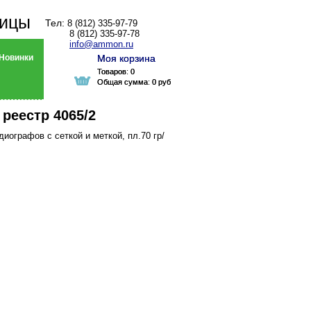
ницы
Тел:
8 (812) 335-97-79
8 (812) 335-97-78
info@ammon.ru
Новинки
Моя корзина
Моя корзина
Товаров:
Товаров:
0
0
Общая сумма:
Общая сумма:
0 руб
0 руб
 реестр 4065/2
иографов с сеткой и меткой, пл.70 гр/