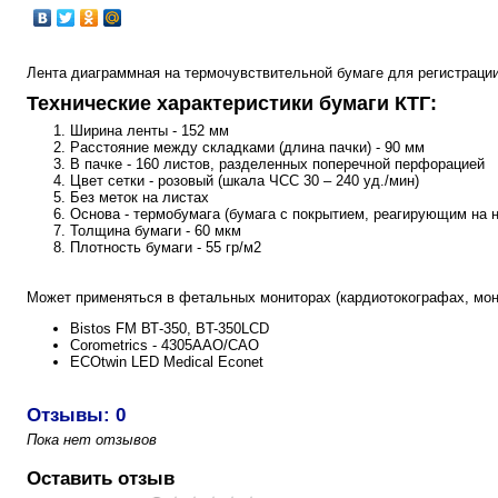
Лента диаграммная на термочувствительной бумаге для регистрации
Технические характеристики бумаги КТГ:
Ширина ленты - 152 мм
Расстояние между складками (длина пачки) - 90 мм
В пачке - 160 листов, разделенных поперечной перфорацией
Цвет сетки - розовый (шкала ЧСС 30 – 240 уд./мин)
Без меток на листах
Основа - термобумага (бумага с покрытием, реагирующим на н
Толщина бумаги - 60 мкм
Плотность бумаги - 55 гр/м2
Может применяться в фетальных мониторах (кардиотокографах, мон
Bistos FM ВТ-350, BT-350LCD
Corometrics - 4305АAO/СAO
ECOtwin LED Medical Econet
Отзывы: 0
Пока нет отзывов
Оставить отзыв