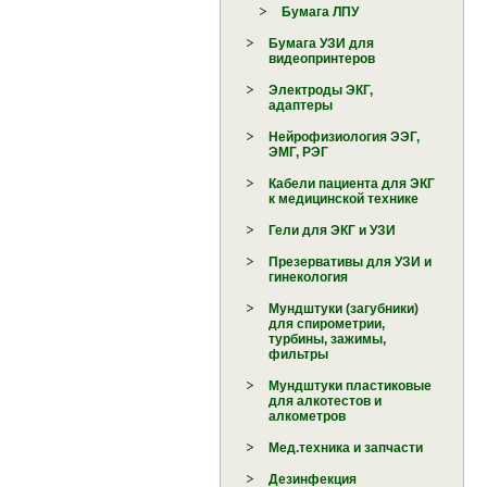
Бумага ЛПУ
Бумага УЗИ для
видеопринтеров
Электроды ЭКГ,
адаптеры
Нейрофизиология ЭЭГ,
ЭМГ, РЭГ
Кабели пациента для ЭКГ
к медицинской технике
Гели для ЭКГ и УЗИ
Презервативы для УЗИ и
гинекология
Мундштуки (загубники)
для спирометрии,
турбины, зажимы,
фильтры
Мундштуки пластиковые
для алкотестов и
алкометров
Мед.техника и запчасти
Дезинфекция