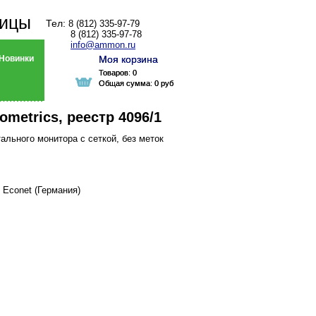
ницы
Тел:
8 (812) 335-97-79
8 (812) 335-97-78
info@ammon.ru
Новинки
Моя корзина
Моя корзина
Товаров:
Товаров:
0
0
Общая сумма:
Общая сумма:
0 руб
0 руб
ometrics, реестр 4096/1
льного монитора с сеткой, без меток
l Econet (Германия)