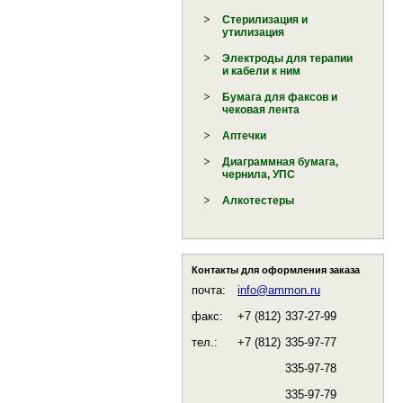
Стерилизация и
утилизация
Электроды для терапии
и кабели к ним
Бумага для факсов и
чековая лента
Аптечки
Диаграммная бумага,
чернила, УПС
Алкотестеры
Контакты для оформления заказа
почта:
info@ammon.ru
факс:
+7 (812)
337-27-99
тел.:
+7 (812)
335-97-77
335-97-78
335-97-79