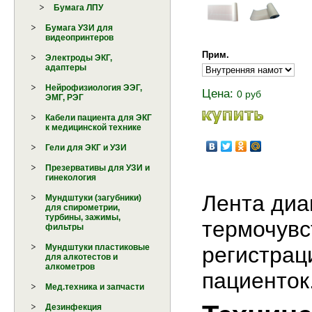
Бумага ЛПУ
Бумага УЗИ для
видеопринтеров
Прим.
Электроды ЭКГ,
адаптеры
Нейрофизиология ЭЭГ,
Цена:
0 руб
ЭМГ, РЭГ
Кабели пациента для ЭКГ
к медицинской технике
Гели для ЭКГ и УЗИ
Презервативы для УЗИ и
гинекология
Лента диа
Мундштуки (загубники)
для спирометрии,
турбины, зажимы,
термочувс
фильтры
Мундштуки пластиковые
регистрац
для алкотестов и
алкометров
пациенток
Мед.техника и запчасти
Дезинфекция