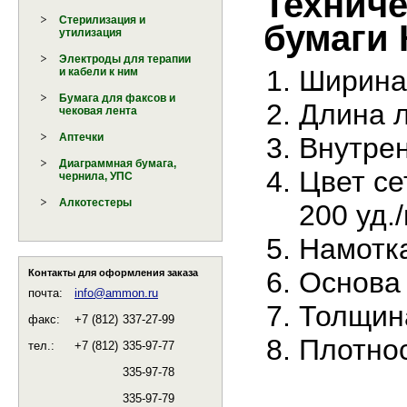
Техниче
Стерилизация и
бумаги 
утилизация
Электроды для терапии
Ширина 
и кабели к ним
Бумага для факсов и
Длина л
чековая лента
Аптечки
Внутрен
Диаграммная бумага,
Цвет се
чернила, УПС
Алкотестеры
200 уд.
Намотка
Основа 
Контакты для оформления заказа
почта:
info@ammon.ru
Толщина
факс:
+7 (812)
337-27-99
Плотнос
тел.:
+7 (812)
335-97-77
335-97-78
335-97-79