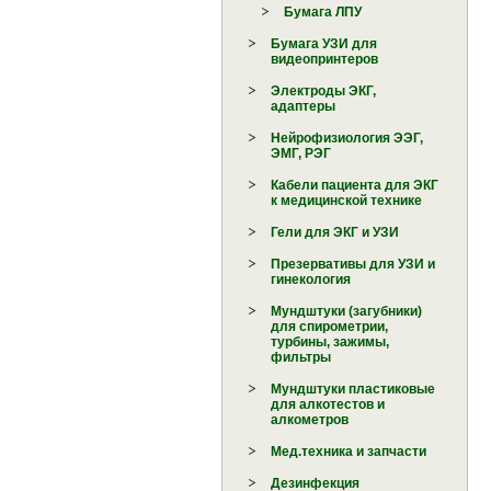
Бумага ЛПУ
Бумага УЗИ для
видеопринтеров
Электроды ЭКГ,
адаптеры
Нейрофизиология ЭЭГ,
ЭМГ, РЭГ
Кабели пациента для ЭКГ
к медицинской технике
Гели для ЭКГ и УЗИ
Презервативы для УЗИ и
гинекология
Мундштуки (загубники)
для спирометрии,
турбины, зажимы,
фильтры
Мундштуки пластиковые
для алкотестов и
алкометров
Мед.техника и запчасти
Дезинфекция