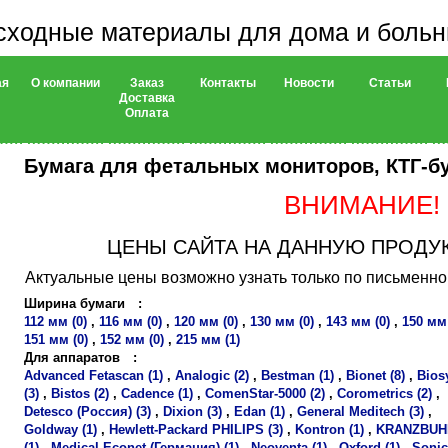
сходные материалы для дома и боль
ая
О компании
Заказ
Контакты
Новости
Статьи
Доставка
Оплата
Бумага для фетальных мониторов, КТГ-б
ВНИМАНИЕ!
ЦЕНЫ САЙТА НА ДАННУЮ ПРОДУ
Актуальные цены возможно узнать только по письменном
Ширина бумаги
:
112 мм (0)
,
116 мм (0)
,
120 мм (0)
,
130 мм (0)
,
143 мм (0)
,
150 мм 
151 мм (0)
,
152 мм (0)
,
215 мм (1)
Для аппаратов
:
Advanced Fetascan (1)
,
Analogic (2)
,
Bestman (1)
,
Bionet (8)
,
Bios
(3)
,
Bistos (2)
,
Cadence (1)
,
ComenStar-5000 (2)
,
Corometrics (2)
,
Detesco (Россия) (3)
,
Dixion (3)
,
Edan (1)
,
General Meditech (3)
,
Goldway (1)
,
Hewlett-Packard PHILIPS (3)
,
Kontron (1)
,
KRANZBUH
(1)
,
Medical Econet (Германия) (1)
,
Neoventa (1)
,
Oxford (1)
,
Sonic