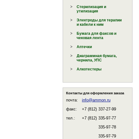
Стерилизация и
утилизация
Электроды для терапии
и кабели к ним
Бумага для факсов и
чековая лента
Аптечки
Диаграммная бумага,
чернила, УПС
Алкотестеры
Контакты для оформления заказа
почта:
info@ammon.ru
факс:
+7 (812)
337-27-99
тел.:
+7 (812)
335-97-77
335-97-78
335-97-79