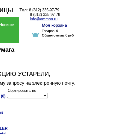
ницы
Тел:
8 (812) 335-97-79
8 (812) 335-97-78
info@ammon.ru
Новинки
Моя корзина
Моя корзина
Товаров:
Товаров:
0
0
Общая сумма:
Общая сумма:
0 руб
0 руб
умага
КЦИЮ УСТАРЕЛИ,
у запросу на электронную почту.
Сортировать по
(0)
,
ys
LER
aid