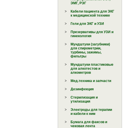
ЭМГ, РЭГ
Кабели пациента для ЭКГ
к медицинской технике
Гели для ЭКГ и УЗИ
Презервативы для УЗИ и
гинекология
Мундштуки (загубники)
для спирометрии,
турбины, зажимы,
фильтры
Мундштуки пластиковые
для алкотестов и
алкометров
Мед.техника и запчасти
Дезинфекция
Стерилизация и
утилизация
Электроды для терапии
и кабели к ним
Бумага для факсов и
чековая лента