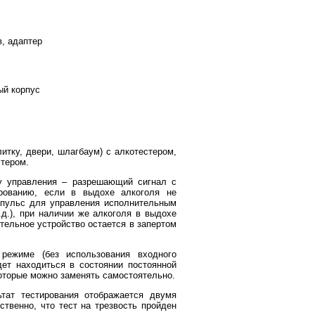
, адаптер
ый корпус
итку, двери, шлагбаум) с алкотестером,
стером.
у управления – разрешающий сигнал с
ированию, если в выдохе алкоголя не
мпульс для управления исполнительным
д.), при наличии же алкоголя в выдохе
тельное устройство остается в запертом
режиме (без использования входного
дет находиться в состоянии постоянной
которые можно заменять самостоятельно.
ьтат тестирования отображается двумя
ственно, что тест на трезвость пройден