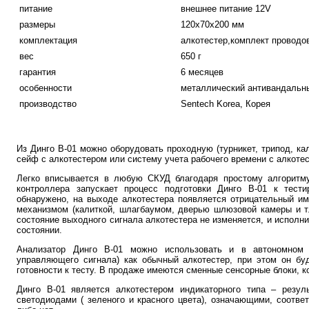
питание
внешнее питание 12V
размеры
120х70х200 мм
комплектация
алкотестер,комплект проводов
вес
650 г
гарантия
6 месяцев
особенности
металлический антивандальн
производство
Sentech Korea, Корея
Из Динго В-01 можно оборудовать проходную (турникет, трипод, кал
сейф с алкотестером или систему учета рабочего времени с алкоте
Легко вписывается в любую СКУД благодаря простому алгоритм
контроллера запускает процесс подготовки Динго В-01 к тест
обнаружено, на выходе алкотестера появляется отрицательный и
механизмом (калиткой, шлагбаумом, дверью шлюзовой камеры и т.
состояние выходного сигнала алкотестера не изменяется, и исполни
состоянии.
Анализатор Динго В-01 можно использовать и в автономном 
управляющего сигнала) как обычный алкотестер, при этом он бу
готовности к тесту. В продаже имеются сменные сенсорные блоки, 
Динго В-01 является алкотестером индикаторного типа – резул
светодиодами ( зеленого и красного цвета), означающими, соответ