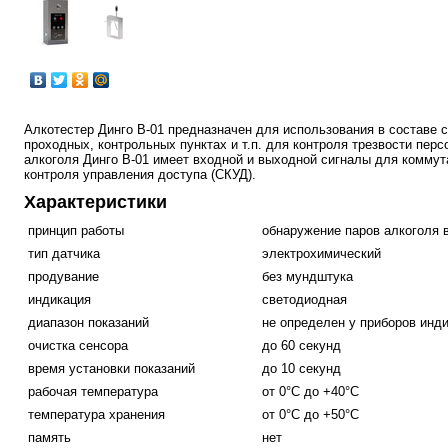
Алкотестер Динго В-01 предназначен для использования в составе 
проходных, контрольных пунктах и т.п. для контроля трезвости перс
алкоголя Динго В-01 имеет входной и выходной сигналы для коммут
контроля управления доступа (СКУД).
Характеристики
принцип работы
обнаружение паров алкоголя 
тип датчика
электрохимический
продувание
без мундштука
индикация
светодиодная
диапазон показаний
не определен у приборов инди
очистка сенсора
до 60 секунд
время установки показаний
до 10 секунд
рабочая температура
от 0°С до +40°С
температура хранения
от 0°С до +50°С
память
нет