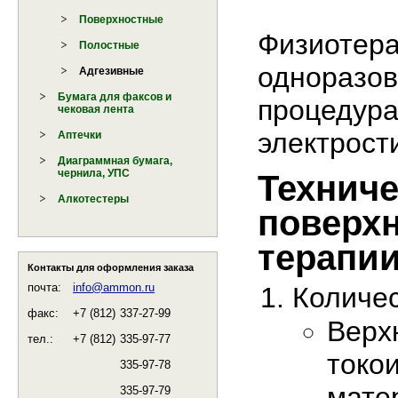
Поверхностные
Физиотера
Полостные
одноразов
Адгезивные
Бумага для факсов и
процедура
чековая лента
электрост
Аптечки
Диаграммная бумага,
чернила, УПС
Техниче
Алкотестеры
поверхн
терапии
Контакты для оформления заказа
почта:
info@ammon.ru
Количес
факс:
+7 (812)
337-27-99
Верх
тел.:
+7 (812)
335-97-77
токо
335-97-78
мате
335-97-79