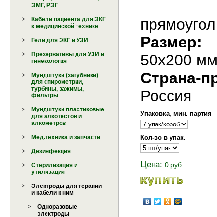
ЭМГ, РЭГ
прямоуго
Кабели пациента для ЭКГ
к медицинской технике
Размер:
Гели для ЭКГ и УЗИ
Презервативы для УЗИ и
50х200 м
гинекология
Страна-п
Мундштуки (загубники)
для спирометрии,
турбины, зажимы,
Россия
фильтры
Мундштуки пластиковые
Упаковка, мин. партия
для алкотестов и
алкометров
Кол-во в упак.
Мед.техника и запчасти
Дезинфекция
Цена:
0 руб
Стерилизация и
утилизация
Электроды для терапии
и кабели к ним
Одноразовые
электроды