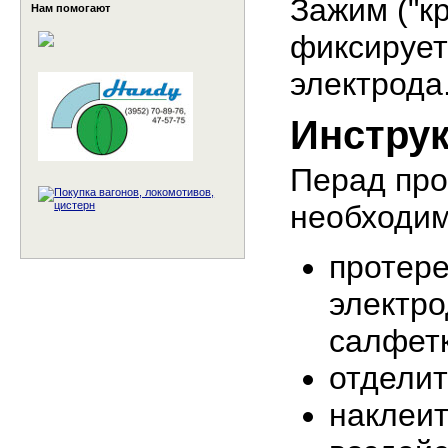
Зажим ("к
Нам помогают
фиксирует
электрода
Инстру
Перад пр
необходим
протере
электро
салфетк
отделит
наклеит