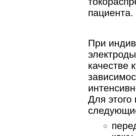
токораспр
пациента.
При инди
электроды
качестве к
зависимос
интенсивн
Для этого
следующи
пере