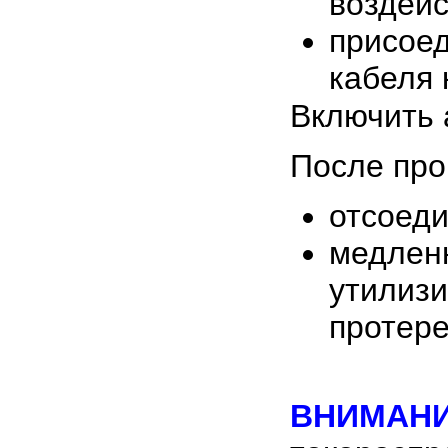
воздейс
присое
кабеля 
Включить 
После про
отсоеди
медленн
утилизи
протере
ВНИМАНИ