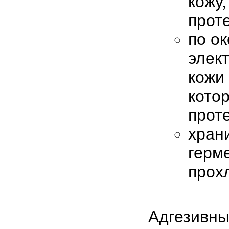
кожу,
прот
по о
элек
кожи 
кото
прот
хран
герм
прох
Адгезивны