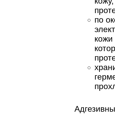
кожу,
прот
по о
элек
кожи 
кото
прот
хран
герм
прох
Адгезивны