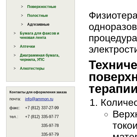
Поверхностные
Физиотера
Полостные
одноразов
Адгезивные
Бумага для факсов и
процедура
чековая лента
электрост
Аптечки
Диаграммная бумага,
чернила, УПС
Техниче
Алкотестеры
поверхн
терапии
Контакты для оформления заказа
почта:
info@ammon.ru
Количес
факс:
+7 (812)
337-27-99
Верх
тел.:
+7 (812)
335-97-77
токо
335-97-78
мате
335-97-79