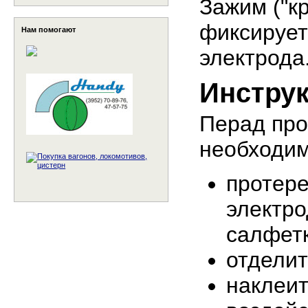
Зажим ("к
фиксирует
Нам помогают
электрода
Инстру
Перад пр
необходим
протере
электро
салфетк
отделит
наклеит