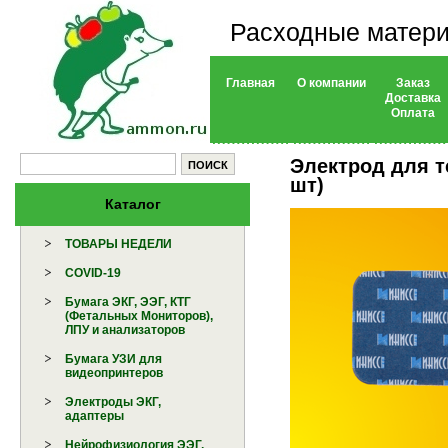
Расходные матери
Главная
О компании
Заказ
Доставка
Оплата
Электрод для т
шт)
Каталог
ТОВАРЫ НЕДЕЛИ
COVID-19
Бумага ЭКГ, ЭЭГ, КТГ
(Фетальных Мониторов),
ЛПУ и анализаторов
Бумага УЗИ для
видеопринтеров
Электроды ЭКГ,
адаптеры
Нейрофизиология ЭЭГ,