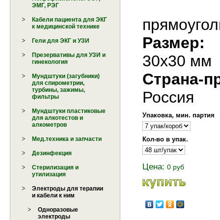
ЭМГ, РЭГ
прямоуго
Кабели пациента для ЭКГ
к медицинской технике
Размер:
Гели для ЭКГ и УЗИ
Презервативы для УЗИ и
30х30 мм
гинекология
Страна-п
Мундштуки (загубники)
для спирометрии,
турбины, зажимы,
Россия
фильтры
Мундштуки пластиковые
Упаковка, мин. партия
для алкотестов и
алкометров
Кол-во в упак.
Мед.техника и запчасти
Дезинфекция
Цена:
0 руб
Стерилизация и
утилизация
Электроды для терапии
и кабели к ним
Одноразовые
электроды