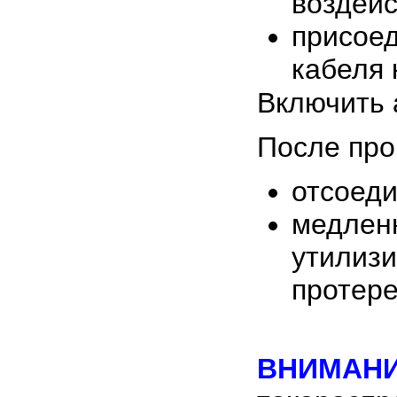
воздейс
присое
кабеля 
Включить 
После про
отсоеди
медленн
утилизи
протере
ВНИМАНИ