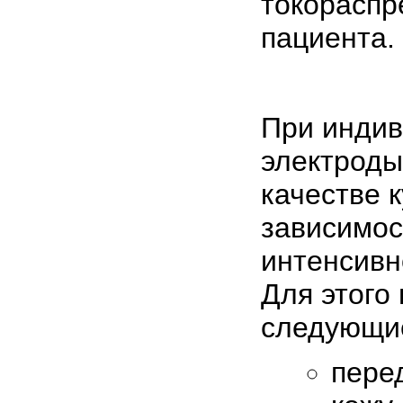
токораспр
пациента.
При инди
электроды
качестве к
зависимос
интенсивн
Для этого
следующи
пере